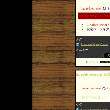
ImagePreviewer
5.8
ImagePreview
LinkRedirector 6
設定ページを少
タグ
Extensions
Opera
Chrome
メニュー
日記:3273
2014年
ImagePreviewe
ImagePreviewer
のペ
～続きがあります～
タグ
Extensions
Opera
Chrome