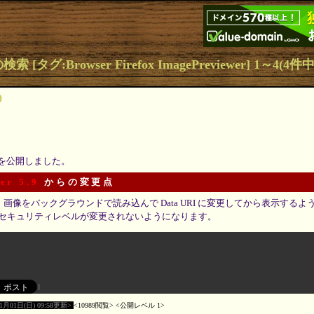
索 [タグ:Browser Firefox ImagePreviewer] 1～4(4件中
0
0 を公開しました。
er 5.9
からの変更点
では、画像をバックグラウンドで読み込んで Data URI に変更してから表示する
セキュリティレベルが変更されないようになります。
11月01日(日) 09:58更新
10989閲覧
公開レベル 1