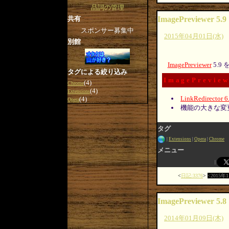
品詞の管理
共有
ImagePreviewer 5.9
スポンサー募集中
2015年04月01日(水)
別館
ImagePreviewer
5.9
タグによる絞り込み
ImagePreview
(4)
Chrome
(4)
Extensions
LinkRedirector 6
(4)
Opera
機能の大きな変
タグ
Extensions
Opera
Chrome
メニュー
日記:3376
2015年
ImagePreviewer 5.8
2014年01月09日(木)