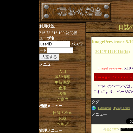
利用状況
日誌の検
216.73.216.199
訪問者
ユーザ名
ImagePreviewer 5.1
パスワ
ード
2015年11月01日(日)
メニュー
ImagePreviewer
5.1
入口
製品情報
ImagePreview
更新履歴
https: のページ
倉庫
これにより、ページの
名簿
ご案内
タグ
機能メニュー
Extensions
Opera
Chrome
日誌の検索
メニュー
RSS
ヘルプ
日記:3377
2015年
管理メニュー