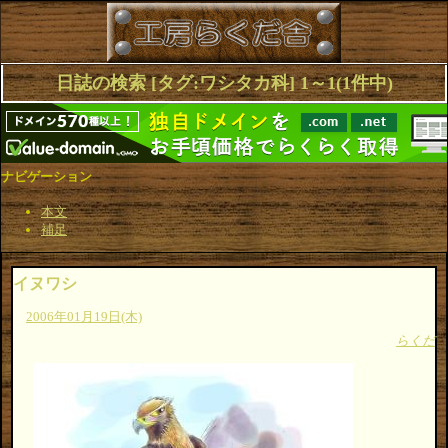
日誌の検索 [タグ:ワシタカ科] 1～1(1件中)
ナビゲーション
本文
補足
イヌワシ
2006年01月19日(木)
らくだ