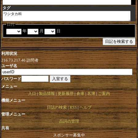
タグ
日付
年
月
日
利用状況
216.73.217.46
訪問者
ユーザ名
パスワード
メニュー
入口
製品情報
更新履歴
倉庫
名簿
ご案内
機能メニュー
日誌の検索
RSS
ヘルプ
管理メニュー
品詞の管理
共有
スポンサー募集中