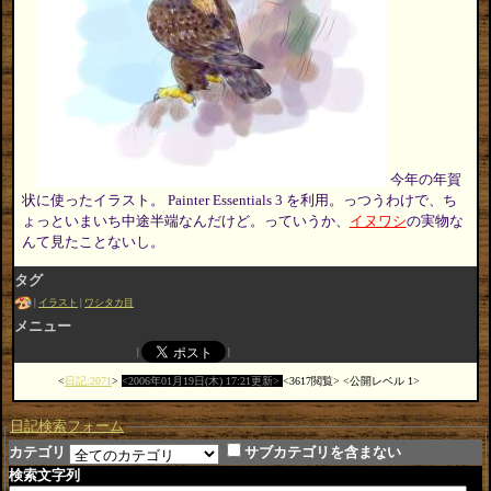
今年の年賀
状に使ったイラスト。 Painter Essentials 3 を利用。っつうわけで、ち
ょっといまいち中途半端なんだけど。っていうか、
イヌワシ
の実物な
んて見たことないし。
タグ
イラスト
ワシタカ目
メニュー
日記:2071
2006年01月19日(木) 17:21更新
3617閲覧
公開レベル 1
日記検索フォーム
カテゴリ
サブカテゴリを含まない
検索文字列