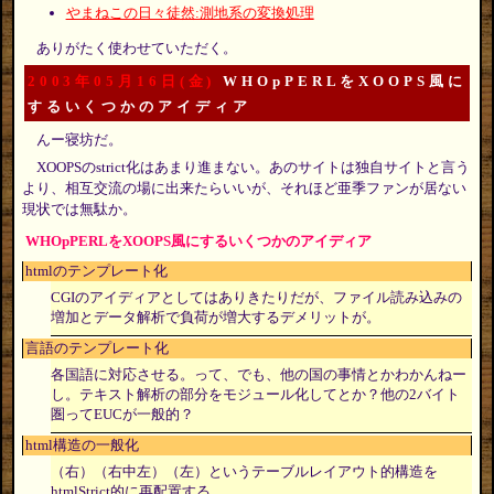
やまねこの日々徒然:測地系の変換処理
ありがたく使わせていただく。
2003年05月16日(金)
WHOpPERLをXOOPS風に
するいくつかのアイディア
んー寝坊だ。
XOOPSのstrict化はあまり進まない。あのサイトは独自サイトと言う
より、相互交流の場に出来たらいいが、それほど亜季ファンが居ない
現状では無駄か。
WHOpPERLをXOOPS風にするいくつかのアイディア
htmlのテンプレート化
CGIのアイディアとしてはありきたりだが、ファイル読み込みの
増加とデータ解析で負荷が増大するデメリットが。
言語のテンプレート化
各国語に対応させる。って、でも、他の国の事情とかわかんねー
し。テキスト解析の部分をモジュール化してとか？他の2バイト
圏ってEUCが一般的？
html構造の一般化
（右）（右中左）（左）というテーブルレイアウト的構造を
htmlStrict的に再配置する。