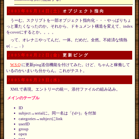
2003年06月14日(土)
オブジェクト指向
うーむ。スクリプトを一部オブジェクト指向化・・・やっぱりちょ
っと重たくなったのか。それから、ドキュメント構造を変えて、index
をcoverにするとか。。。。
って、オレナニやってんだ。一体。だめだ。全然。不経済な情熱
φ(．＿．)
2005年04月22日(金)
更新ピング
W.S.O
に更新ping送信機能を付けてみた。けど、ちゃんと稼働して
いるのかいまいち分からん。これがテスト。
2005年06月29日(水)
XMLで表現。エントリーの統一。添付ファイルの組み込み。
メインのテーブル
ID
subject→serialに。同一名は「(\d+)」を付加
categories→subjectにlink
userID
group
open
text