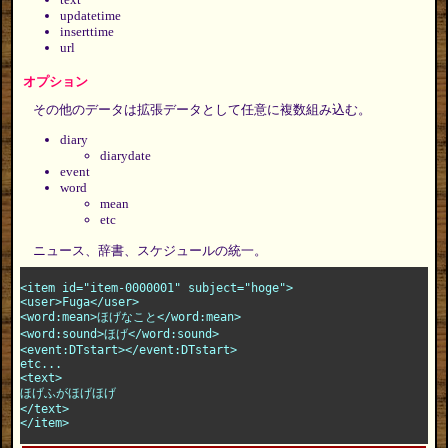
updatetime
inserttime
url
オプション
その他のデータは拡張データとして任意に複数組み込む。
diary
diarydate
event
word
mean
etc
ニュース、辞書、スケジュールの統一。
<item id="item-0000001" subject="hoge">

<user>Fuga</user>

<word:mean>ほげなこと</word:mean>

<word:sound>ほげ</word:sound>

<event:DTstart></event:DTstart>

etc...

<text>

ほげふがほげほげ

</text>
