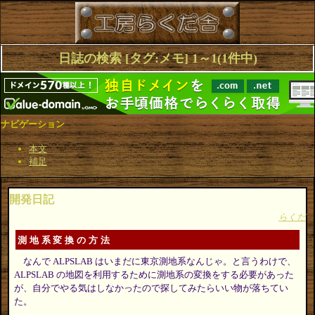
日誌の検索 [タグ:メモ] 1～1(1件中)
ナビゲーション
本文
補足
開発日記
らくだ
測地系変換の方法
なんで ALPSLAB はいまだに東京測地系なんじゃ。と言うわけで、
ALPSLAB の地図を利用するために測地系の変換をする必要があった
が、自分でやる気はしなかったので探してみたらいい物が落ちてい
た。