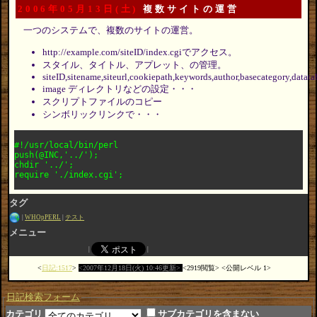
2006年05月13日(土)
複数サイトの運営
一つのシステムで、複数のサイトの運営。
http://example.com/siteID/index.cgiでアクセス。
スタイル、タイトル、アプレット、の管理。
siteID,sitename,siteurl,cookiepath,keywords,author,basecategory,datatab
image ディレクトリなどの設定・・・
スクリプトファイルのコピー
シンボリックリンクで・・・
#!/usr/local/bin/perl

push(@INC,'../');

chdir '../';

タグ
WHOpPERL
テスト
メニュー
日記:1517
2007年12月18日(火) 10:46更新
2919閲覧
公開レベル 1
日記検索フォーム
カテゴリ
サブカテゴリを含まない