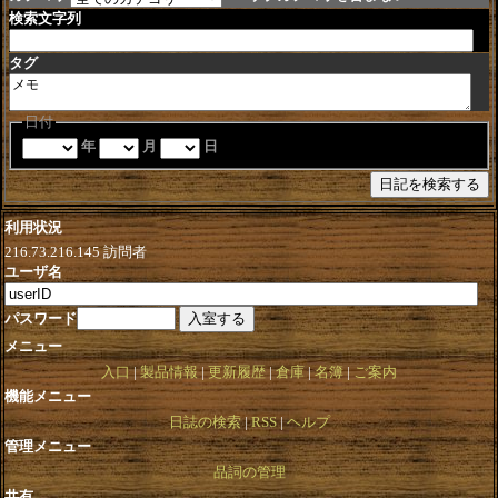
検索文字列
タグ
日付
年
月
日
利用状況
216.73.216.145
訪問者
ユーザ名
パスワード
メニュー
入口
製品情報
更新履歴
倉庫
名簿
ご案内
機能メニュー
日誌の検索
RSS
ヘルプ
管理メニュー
品詞の管理
共有