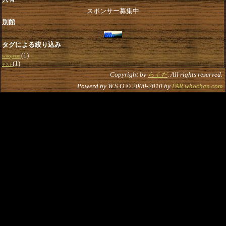
スポンサー募集中
別館
タグによる絞り込み
(1)
WHOpPERL
(1)
テスト
Copyright by
らくだ
. All rights reserved.
Powerd by W.S.O © 2000-2010 by
FAR.whochan.com