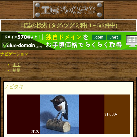
日誌の検索 [タグ:ツグミ科] 1～5(5件中)
ナビゲーション
本文
補足
ノビタキ
¥1,000-
オス