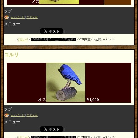
メス
タグ
らくばーど
スズメ目
メニュー
日記:47
2007年12月15日(土) 12:32更新
3031閲覧
公開レベル 1
コルリ
オス
| ¥1,000-
タグ
らくばーど
スズメ目
メニュー
日記:46
2007年12月15日(土) 12:32更新
2921閲覧
公開レベル 1