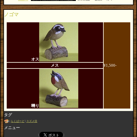
ノゴマ
オス
メス
¥1,500-
囀り
タグ
らくばーど
スズメ目
メニュー