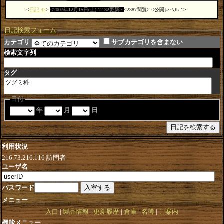
日記:45
2007年12月15日(土) 12:32更新
2387閲覧
公開レベル 1
日記検索フォーム
カテゴリ
サブカテゴリを含まない
検索文字列
タグ
日付
年
月
日
利用状況
216.73.216.116
訪問者
ユーザ名
パスワード
メニュー
入口
製品情報
更新履歴
倉庫
名簿
ご案内
機能メニュー