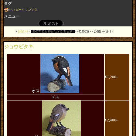
タグ
らくばーど
スズメ目
メニュー
日記:49
2007年12月15日(土) 12:31更新
4929閲覧
公開レベル 1
ジョウビタキ
¥1,200-
オス
メス
¥2,400-