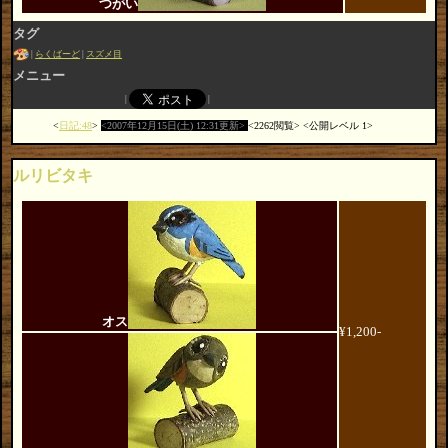
つがい
タグ
らくばーど
スズメ目
メニュー
日記:48
2007年12月15日(土) 12:31更新
2262閲覧
公開レベル 1
ルリビタキ
オス
¥1,200-