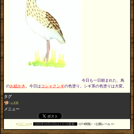
今日も一日頼まれた、鳥
の
お絵かき
。今日は
コシャクシギ
の色塗り。シギ系の色塗りは大変。
タグ
シギ科
メニュー
日記:1444
2005年10月22日(土) 11:56更新
2274閲覧
公開レベル 1