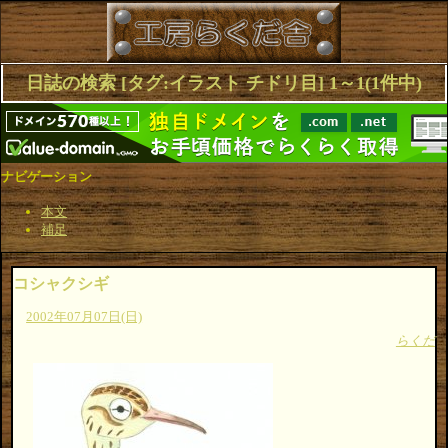
日誌の検索 [タグ:イラスト チドリ目] 1～1(1件中)
ナビゲーション
本文
補足
コシャクシギ
2002年07月07日(日)
らくだ