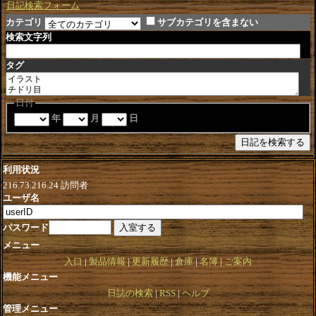
日記検索フォーム
カテゴリ
サブカテゴリを含まない
検索文字列
タグ
日付
年
月
日
利用状況
216.73.216.24
訪問者
ユーザ名
パスワード
メニュー
入口
製品情報
更新履歴
倉庫
名簿
ご案内
機能メニュー
日誌の検索
RSS
ヘルプ
管理メニュー