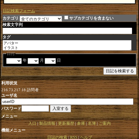
日記検索フォーム
カテゴリ
サブカテゴリを含まない
検索文字列
タグ
日付
年
月
日
利用状況
216.73.217.18
訪問者
ユーザ名
パスワード
メニュー
入口
製品情報
更新履歴
倉庫
名簿
ご案内
機能メニュー
日誌の検索
RSS
ヘルプ