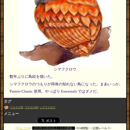
シマフクロウ
数年ぶりに鳥絵を描いた。
シマフクロウのつもりが得体の知れない鳥になった。まあいっか。
Painter Classic 使用。やっぱり Essensials ではダメだ。
タグ
フクロウ目
フクロウ科
シマフクロウ
メニュー
日記:3256
2013年10月05日(土) 14:59更新
3158閲覧
公開レベル 1