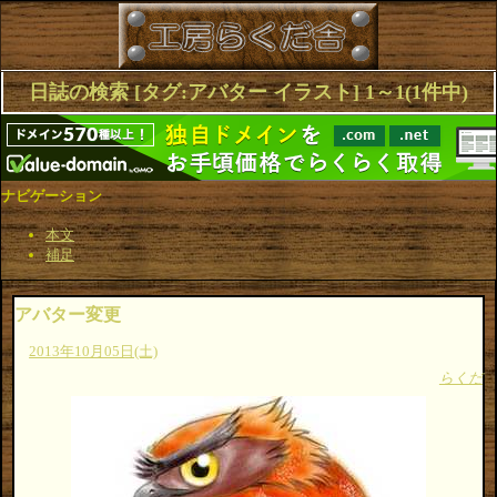
日誌の検索 [タグ:アバター イラスト] 1～1(1件中)
ナビゲーション
本文
補足
アバター変更
2013年10月05日(土)
らくだ