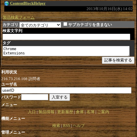
ContentBlockHelper
2013年10月16日(水) 14:02
製品検索フォーム
カテゴリ
サブカテゴリを含まない
検索文字列
タグ
利用状況
216.73.216.108
訪問者
ユーザ名
パスワード
メニュー
入口
製品情報
更新履歴
倉庫
名簿
ご案内
機能メニュー
検索
RSS
ヘルプ
管理メニュー