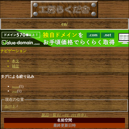
en/
ナビゲーション
本文
補足
タグによる絞り込み
(1)
Browser
(1)
Opera
現在の位置
ルート
製品一覧 01～01（01件中）
名前空間
最終更新日時