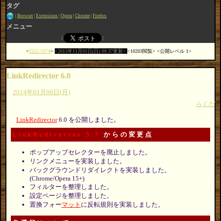
タグ
Browser
Extensions
Opera
Chrome
Firefox
メニュー
日記:3374
2015年11月01日(日) 09:37更新
10203閲覧
公開レベル 1
LinkRedirector 6.0
2014年01月06日(月)
らくだ
LinkRedirector
6.0 を公開しました。
LinkRedirector 5.7
からの変更点
ポップアップセレクターを廃止しました。
リンクメニューを実装しました。
バックグラウンドリダイレクトを実装しました。
(Chrome/Opera 15+)
フィルターを整理しました。
設定ページを整理しました。
置換フォー
マット
に反転規則を実装しました。