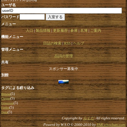
ユーザ名
パスワード
メニュー
入口
製品情報
更新履歴
倉庫
名簿
ご案内
機能メニュー
日誌の検索
RSS
ヘルプ
管理メニュー
品詞の管理
共有
スポンサー募集中
別館
タグによる絞り込み
(5)
Browser
(5)
Chrome
(5)
Extensions
(5)
Firefox
(5)
Opera
Copyright by
らくだ
. All rights reserved.
Powerd by W.S.O © 2000-2010 by
FAR.whochan.com