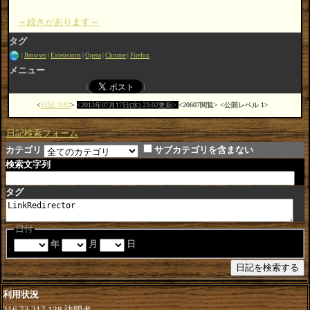
～続きがあります～
タグ
Browser
Extensions
Opera
Chrome
Firefox
メニュー
日記:3102
2013年07月17日(水) 23:02更新
20607閲覧
公開レベル 1
日記検索フォーム
カテゴリ
サブカテゴリを含まない
検索文字列
タグ
日付
年
月
日
利用状況
216.73.217.138
訪問者