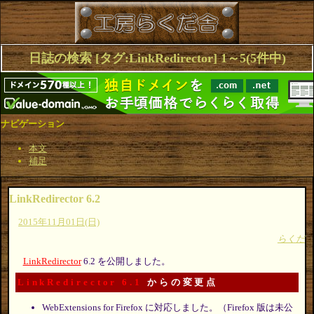
日誌の検索 [タグ:LinkRedirector] 1～5(5件中)
ナビゲーション
本文
補足
LinkRedirector 6.2
2015年11月01日(日)
らくだ
LinkRedirector
6.2 を公開しました。
LinkRedirector 6.1
からの変更点
WebExtensions for Firefox に対応しました。（Firefox 版は未公