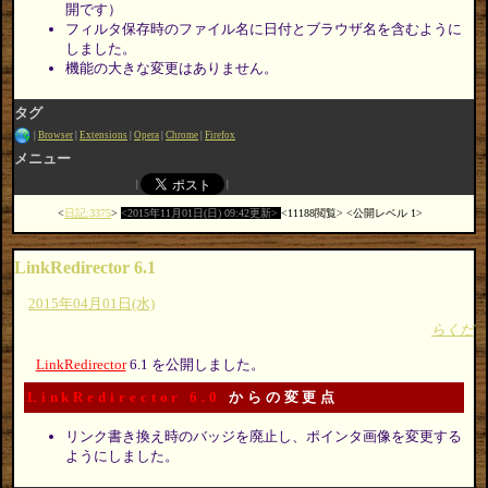
開です）
フィルタ保存時のファイル名に日付とブラウザ名を含むように
しました。
機能の大きな変更はありません。
タグ
Browser
Extensions
Opera
Chrome
Firefox
メニュー
日記:3375
2015年11月01日(日) 09:42更新
11188閲覧
公開レベル 1
LinkRedirector 6.1
2015年04月01日(水)
らくだ
LinkRedirector
6.1 を公開しました。
LinkRedirector 6.0
からの変更点
リンク書き換え時のバッジを廃止し、ポインタ画像を変更する
ようにしました。