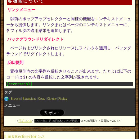
各機能について
リンクメニュー
以前のポップアップセレクターと同様の機能をコンテキストメニュ
ーから提供します。リンクまたはページのコンテキストメニューに、
各フィルタの適用結果を追加します。
バックグラウンドリダイレクト
ページおよびリンクされたリソースにフィルタを適用し、バックグ
ラウンドでリダイレクトします。
反転規則
置換規則内の文字列を反転させることが出来ます。たとえば以下の
コードは $1 の内容を反転した文字列が返されます。
[reverse:$1]
タグ
Browser
Extensions
Opera
Chrome
Firefox
メニュー
日記:3266
2014年01月09日(木) 21:52更新
12578閲覧
公開レベル 1
LinkRedirector 5.7