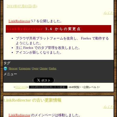
2013年07月01日(月)
らくだ
LinkRedirector
5.7 を公開しました。
LinkRedirector
5.6 からの変更点
ブラウザ共有プラットフォームを改良し、 Firefox で動作する
ようにしました。
主に Firefox でのタブ管理を改良しました。
アイコンが新しくなりました。
タグ
Browser
Extensions
Opera
Chrome
Firefox
メニュー
日記:3234
2014年01月09日(木) 21:51更新
4649閲覧
公開レベル 1
LinkRedirector の古い更新情報
らくだ
LinkRedirector
のメインページは移動しました。