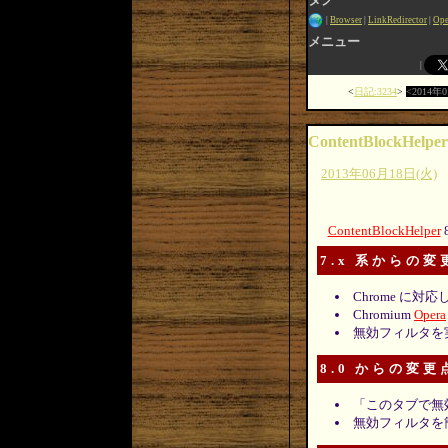
Browser
LinkRedirector
Ope
メニュー
日記:3234
2014年
ContentBlockHelper
2013年06月18日(火)
ContentBlockHelper
7.x 系からの変
Chrome に対
Chromium
Opera
無効フィルタを
8.0 からの変更
「このタブで無効
無効フィルタを簡