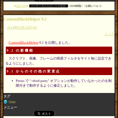
日記:3339
2015年11月01日(日) 10:08更新
10336閲覧
公開レベル 1
ContentBlockHelper 9.2
2014年03月26日(水)
らくだ
ContentBlockHelper
9.2 を公開しました。
9.2 の新機能
スクリプト、画像、フレームの簡易フィルタをサイト毎に設定でき
るようにしました。
9.1 からのその他の変更点
Presto で "~third-party" オプションが動作していなかったのを制
限付きで動作するように修正しました。
タグ
Opera
メニュー