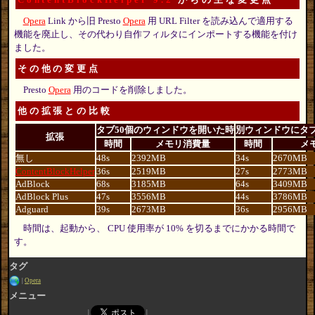
Opera
Link から旧 Presto
Opera
用 URL Filter を読み込んで適用する
機能を廃止し、その代わり自作フィルタにインポートする機能を付け
ました。
その他の変更点
Presto
Opera
用のコードを削除しました。
他の拡張との比較
タブ50個のウィンドウを開いた時
別ウィンドウにタブ
拡張
時間
メモリ消費量
時間
メ
無し
48s
2392MB
34s
2670MB
ContentBlockHelper
36s
2519MB
27s
2773MB
AdBlock
68s
3185MB
64s
3409MB
AdBlock Plus
47s
3556MB
44s
3786MB
Adguard
39s
2673MB
36s
2956MB
時間は、起動から、 CPU 使用率が 10% を切るまでにかかる時間で
す。
タグ
Opera
メニュー