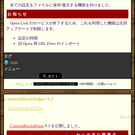
全ての設定をファイルに保存/復元する機能を付けました。
お知らせ
Opera Link のサービスが終了するため、これを利用した機能は次回
アップデートで削除します。
設定の同期
旧 Opera 用 URL Filter のインポート
タグ
Opera
メニュー
日記:3373
2015年11月01日(日) 10:01更新
10876閲覧
公開レベル 1
ContentBlockHelper 9.3
2015年03月08日(日)
らくだ
ContentBlockHelper
9.3 を公開しました。
ContentBlockHelper 9.2
からの主な変更点