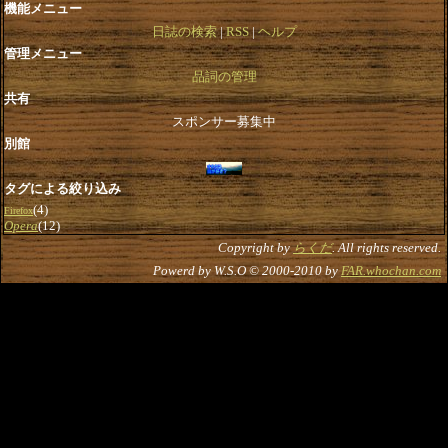
機能メニュー
日誌の検索
RSS
ヘルプ
管理メニュー
品詞の管理
共有
スポンサー募集中
別館
タグによる絞り込み
(4)
Firefox
Opera
(12)
Copyright by
らくだ
. All rights reserved.
Powerd by W.S.O © 2000-2010 by
FAR.whochan.com