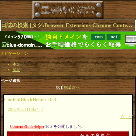
日誌の検索 [タグ:Browser Extensions Chrome ContentBlockHelper] 1～10(12件中)
ナビゲーション
本文
補足
ページ選択
001
002
次へ
ContentBlockHelper 10.3
2016年05月16日(月)
らくだ
ContentBlockHelper
10.3 を公開しました。
ContentBlockHelper 10.2
からの変更点