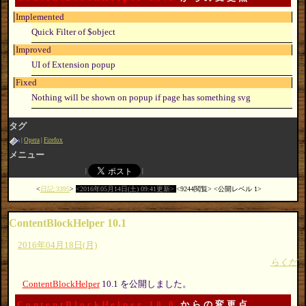
Implemented
Quick Filter of $object
Improved
UI of Extension popup
Fixed
Nothing will be shown on popup if page has something svg
タグ
Opera
Firefox
メニュー
日記:3395
2016年05月14日(土) 09:41更新
9244閲覧
公開レベル 1
ContentBlockHelper 10.1
2016年04月18日(月)
らくだ
ContentBlockHelper
10.1 を公開しました。
ContentBlockHelper 10.0
からの変更点