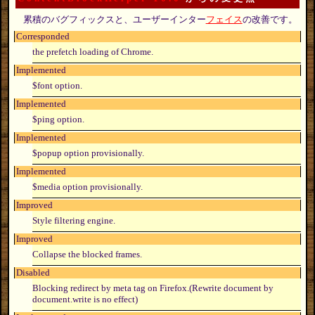
累積のバグフィックスと、ユーザーインター
フェイス
の改善です。
Corresponded
the prefetch loading of Chrome.
Implemented
$font option.
Implemented
$ping option.
Implemented
$popup option provisionally.
Implemented
$media option provisionally.
Improved
Style filtering engine.
Improved
Collapse the blocked frames.
Disabled
Blocking redirect by meta tag on Firefox.(Rewrite document by
document.write is no effect)