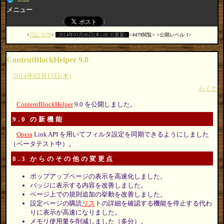
メニュー
日記:3279
2014年03月06日(木) 09:35更新
4479閲覧
公開レベル 1
ContentBlockHelper 9.0
2014年02月13日(木)
らくだ
ContentBlockHelper
9.0 を公開しました。
9.0 の新機能
Opera
Link API を用いてフィルタ設定を同期できるようにしました
（ベータテスト中）。
8.3 からのその他の変更点
ポップアップページの表示を高速化しました。
バッジに表示する内容を改善しました。
ページ上での規則追加の挙動を改善しました。
設定ページの購読
リス
トの詳細を確認する機能を停止する代わ
りに表示が高速になりました。
メモリ使用量を削減しました（多分）。