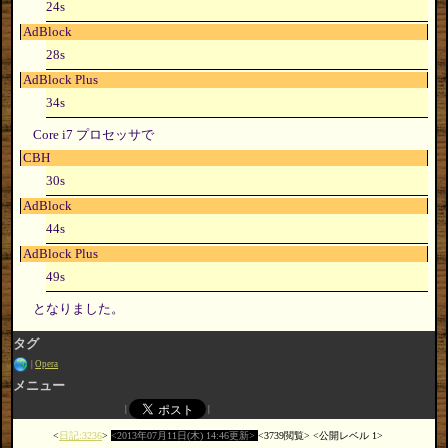
24s
AdBlock
28s
AdBlock Plus
34s
Core i7 プロセッサで
CBH
30s
AdBlock
44s
AdBlock Plus
49s
となりました。
タグ
Opera
メニュー
日記:3236
2013年07月11日(木) 14:46更新
3739閲覧
公開レベル 1