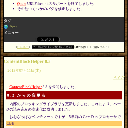
Opera
URLFilter.ini のサポートを終了しました。
その他いくつかのバグを修正しました。
タグ
Opera
メニュー
日記:3278
2014年02月13日(木) 16:59更新
4123閲覧
公開レベル 1
ContentBlockHelper 8.3
2013年07月11日(木)
らくだ
ContentBlockHelper
8.3 を公開しました。
8.2 からの変更点
内部のブロッキングライブラリを更新しました。これにより、ペー
ジの読み込みの高速化に成功しました。
おおざっぱなベンチマークですが、5年前の Core Duo プロセッサで
CBH