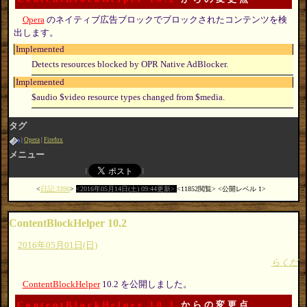
Opera
のネイティブ広告ブロックでブロックされたコンテンツを検
出します。
Implemented
Detects resources blocked by OPR Native AdBlocker.
Implemented
$audio $video resource types changed from $media.
タグ
Opera
Firefox
メニュー
日記:3396
2016年05月14日(土) 09:44更新
11852閲覧
公開レベル 1
ContentBlockHelper 10.2
2016年05月01日(日)
らくだ
ContentBlockHelper
10.2 を公開しました。
ContentBlockHelper 10.1
からの変更点