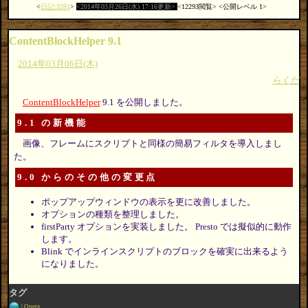
日記:3281
2014年03月26日(水) 17:16更新
12293閲覧
公開レベル 1
ContentBlockHelper 9.1
2014年03月06日(木)
らくだ
ContentBlockHelper
9.1 を公開しました。
9.1 の新機能
画像、フレームにスクリプトと同様の簡易フィルタを導入しまし
た。
9.0 からのその他の変更点
ポップアップウィンドウの表示を更に改善しました。
オプションの種類を整理しました。
firstParty オプションを実装しました。 Presto では擬似的に動作
します。
Blink でインラインスクリプトのブロックを確実に出来るよう
になりました。
タグ
Opera