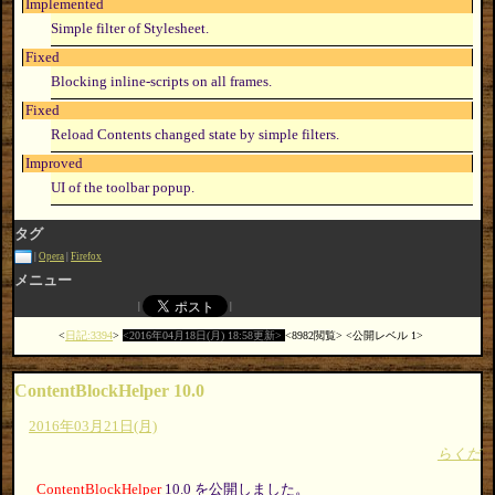
Implemented
Simple filter of Stylesheet.
Fixed
Blocking inline-scripts on all frames.
Fixed
Reload Contents changed state by simple filters.
Improved
UI of the toolbar popup.
タグ
Opera
Firefox
メニュー
日記:3394
2016年04月18日(月) 18:58更新
8982閲覧
公開レベル 1
ContentBlockHelper 10.0
2016年03月21日(月)
らくだ
ContentBlockHelper
10.0 を公開しました。