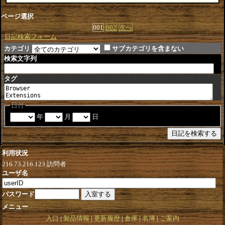
ページ選択
001
002
次へ
日記検索フォーム
カテゴリ
サブカテゴリを含まない
検索文字列
タグ
日付
年
月
日
利用状況
216.73.216.123
訪問者
ユーザ名
パスワード
メニュー
入口
製品情報
更新履歴
倉庫
名簿
ご案内