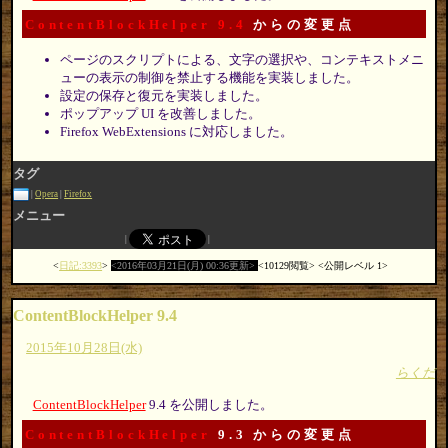
ContentBlockHelper 9.4
からの変更点
ページのスクリプトによる、文字の選択や、コンテキストメニ
ューの表示の制御を禁止する機能を実装しました。
設定の保存と復元を実装しました。
ポップアップ UI を改善しました。
Firefox WebExtensions に対応しました。
タグ
Opera
Firefox
メニュー
日記:3393
2016年03月21日(月) 00:36更新
10129閲覧
公開レベル 1
ContentBlockHelper 9.4
2015年10月28日(水)
らくだ
ContentBlockHelper
9.4 を公開しました。
ContentBlockHelper
9.3 からの変更点